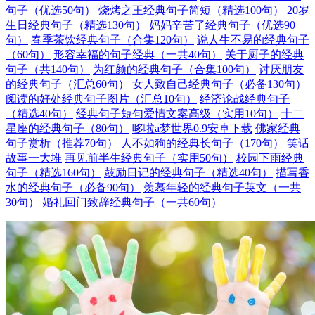
句子（优选50句）
烧烤之王经典句子简短（精选100句）
20岁
生日经典句子（精选130句）
妈妈辛苦了经典句子（优选90
句）
春季茶饮经典句子（合集120句）
说人生不易的经典句子
（60句）
形容幸福的句子经典（一共40句）
关于厨子的经典
句子（共140句）
为红颜的经典句子（合集100句）
讨厌朋友
的经典句子（汇总60句）
女人致自己经典句子（必备130句）
阅读的好处经典句子图片（汇总10句）
经济论战经典句子
（精选40句）
经典句子短句爱情文案高级（实用10句）
十二
星座的经典句子（80句）
哆啦a梦世界0.9安卓下载
佛家经典
句子赏析（推荐70句）
人不如狗的经典长句子（170句）
笑话
故事一大堆
再见前半生经典句子（实用50句）
校园下雨经典
句子（精选160句）
鼓励日记的经典句子（精选40句）
描写香
水的经典句子（必备90句）
羡慕年轻的经典句子英文（一共
30句）
婚礼回门致辞经典句子（一共60句）