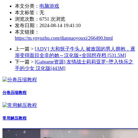
本文分类：
电脑游戏
本文标签：无
浏览次数：
6751
次浏览
发布日期：2024-08-14 19:41:10
本文链接：
https://m.ynyuzhu.com/diannaoyouxi/266490.html
上一篇 >
[ADV] 大和抚子牛头人 被敌国的男人拥抱，逐
渐变得面目全非的她～汉化版+全回想存档 [531.5M]
下一篇 >
[Galgame资源] 友情战士莉莉亚罗~堕入快乐之
手的少女 汉化版[443M]
分卷压缩教程
常用解压教程