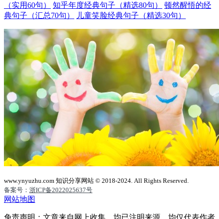
（实用60句）
知乎年度经典句子（精选80句）
顿然醒悟的经
典句子（汇总70句）
儿童笑脸经典句子（精选30句）
www.ynyuzhu.com 知识分享网站 © 2018-2024. All Rights Reserved.
备案号：
浙ICP备2022025637号
网站地图
免责声明：文章来自网上收集，均已注明来源，均仅代表作者