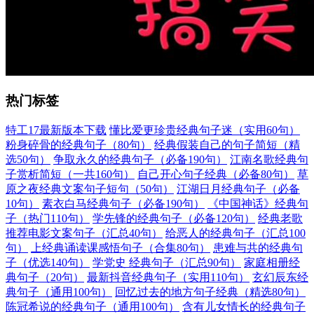
热门标签
特工17最新版本下载
懂比爱更珍贵经典句子迷（实用60句）
粉身碎骨的经典句子（80句）
经典假装自己的句子简短（精
选50句）
争取永久的经典句子（必备190句）
江南名歌经典句
子赏析简短（一共160句）
自己开心句子经典（必备80句）
草
原之夜经典文案句子短句（50句）
江湖日月经典句子（必备
10句）
素衣白马经典句子（必备190句）
《中国神话》经典句
子（热门110句）
学先锋的经典句子（必备120句）
经典老歌
推荐电影文案句子（汇总40句）
给恶人的经典句子（汇总100
句）
上经典诵读课感悟句子（合集80句）
患难与共的经典句
子（优选140句）
学党史 经典句子（汇总90句）
家庭相册经
典句子（20句）
最新抖音经典句子（实用110句）
玄幻辰东经
典句子（通用100句）
回忆过去的地方句子经典（精选80句）
陈冠希说的经典句子（通用100句）
含有儿女情长的经典句子