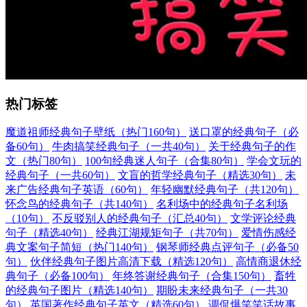
热门标签
魔道祖师经典句子壁纸（热门160句）
送口罩的经典句子（必
备60句）
牛肉搞笑经典句子（一共40句）
关于经典句子的作
文（热门80句）
100句经典迷人句子（合集80句）
学会文玩的
经典句子（一共60句）
文盲的哲学经典句子（精选30句）
未
来广告经典句子英语（60句）
年轻幽默经典句子（共120句）
怀念鸟的经典句子（共140句）
名利场中的经典句子名利场
（10句）
不反驳别人的经典句子（汇总40句）
文学评论经典
句子（精选40句）
经典江湖规矩句子（共70句）
爱情伤感经
典文案句子简短（热门140句）
钢琴师经典点评句子（必备50
句）
伙伴经典句子图片高清下载（精选120句）
高情商退休经
典句子（必备100句）
年终答谢经典句子（合集150句）
畜牲
的经典句子图片（精选140句）
期盼未来经典句子（一共30
句）
英国著作经典句子英文（精选60句）
调侃爆笑笑话故事