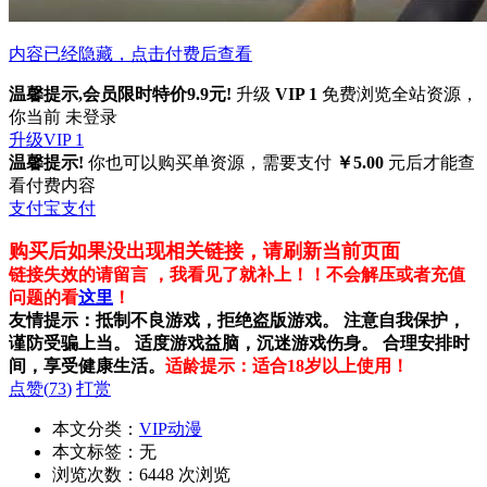
内容已经隐藏，点击付费后查看
温馨提示,会员限时特价9.9元!
升级
VIP 1
免费浏览全站资源，
你当前 未登录
升级VIP 1
温馨提示!
你也可以购买单资源，需要支付
￥5.00
元后才能查
看付费内容
支付宝支付
购买后如果没出现相关链接，请刷新当前页面
链接失效的请留言 ，我看见了就补上！！不会解压或者充值
问题的看
这里
！
友情提示：抵制不良游戏，拒绝盗版游戏。 注意自我保护，
谨防受骗上当。 适度游戏益脑，沉迷游戏伤身。 合理安排时
间，享受健康生活。
适龄提示：适合18岁以上使用！
点赞(
73
)
打赏
本文分类：
VIP动漫
本文标签：无
浏览次数：
6448
次浏览